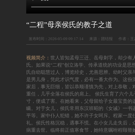
“二程”母亲侯氏的教子之道
发布时间：2026-05-09 09:17:14
来源：团结报
作者：王
视频简介：
世人皆知孟母三迁、岳母刺字，却少有
氏。如果说“二程”创立洛学、传承道统的功业是思
氏自幼聪慧过人，博览经史，尤善思辨。幼时父亲
是男儿身，凭此才识气度，必有一番大作为。这份
家后，事无巨细，皆以恭顺谨慎为先，对上恭敬，
重任，几乎全落在侯氏的肩上。 侯氏生育了六个
寸，便成了害。在她看来，父母留给子女最宝贵的
瞒。对于女儿，侯氏常用东汉班昭的《女诫》一书
平等。家中仆人犯错，她不许子女呵斥。程家一度
礼。侯氏性格沉稳，遇事不慌。在小女儿走失后，众
病重去世。临终前正值寒食节，她特意嘱咐程颐替