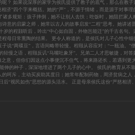
的呢？ 如果说深厚的家学为侯氏提供了教子的底气，那么在教子
慈相济”四个字来概括。她的“严”，不源于情绪，而是源于对事理
下了诸多规矩：孩子摔倒，她不让别人去扶；吃饭时，她阻拦家
诗意的启蒙之师，她常以古人的故事启发“二程”思考。她讲述
”十岁的程颢听后，吟出“中心如自固，外物岂能迁”的千古名句
程母日常熏陶的结果。 更令人称道的，是侯氏对儿子心性中细
子说“两碟豆”，言语间略带轻慢。程颐从容应对：“一瓯油。”僧
”的轻慢之语，程颐反讥“马嘴吐象牙”。兄弟二人才思敏捷，对
难之意，但你们因这点小事便沉不住气，将来路还长，若遇到更
屈能伸的种子，深深地埋进了两个儿子的心中。 侯氏的教育从不
人的呵斥，主动买炭助其度日；她常年配制药物，周济贫病之人
日后“视民如伤”思想的源头活水。 正是母亲侯氏这份“严慈相济