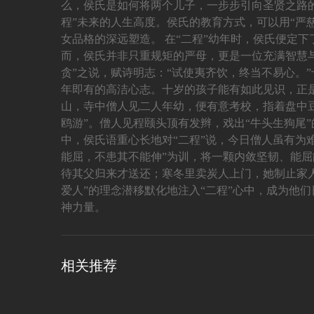
么，侯氏是如何将两个儿子，一步步引向圣贤之路
程”未来的人生高度。侯氏的教育方式，可以用“严
女品格的深远塑造。 在“二程”幼年时，侯氏便定
而，侯氏并非只重规矩的严母，更是一位充满智慧与
贪”之说，赋诗明志：“试使夷齐饮，终当不易心。
年即有的高洁心志。十岁的孩子能有如此见识，正是
山，寺中僧人见二人年幼，便有意考校，指着盘中豆
鸥游”。僧人见程颐头顶有发辫，戏出“牛头生狗尾
中，侯氏语重心长地对“二程”说，今日僧人虽有为
能屈，不患其不能伸”为训，将一颗内敛坚韧、能
待其父归来才送还；寒冬里卖炭人上门，她制止家
爱人”的理念潜移默化地注入“二程”心中，成为他们
神力量。
相关推荐