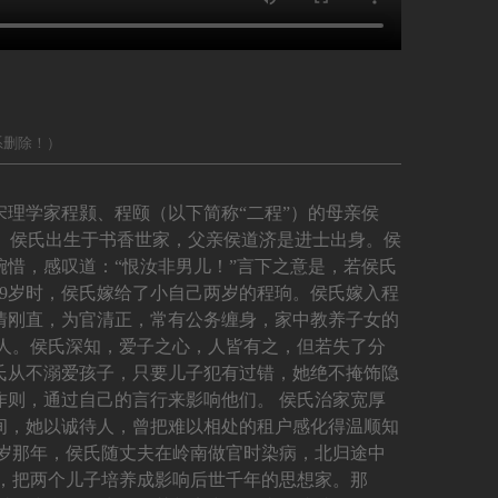
系删除！）
理学家程颢、程颐（以下简称“二程”）的母亲侯
。 侯氏出生于书香世家，父亲侯道济是进士出身。侯
惜，感叹道：“恨汝非男儿！”言下之意是，若侯氏
9岁时，侯氏嫁给了小自己两岁的程珦。侯氏嫁入程
情刚直，为官清正，常有公务缠身，家中教养子女的
人。侯氏深知，爱子之心，人皆有之，但若失了分
氏从不溺爱孩子，只要儿子犯有过错，她绝不掩饰隐
则，通过自己的言行来影响他们。 侯氏治家宽厚
间，她以诚待人，曾把难以相处的租户感化得温顺知
9岁那年，侯氏随丈夫在岭南做官时染病，北归途中
，把两个儿子培养成影响后世千年的思想家。那