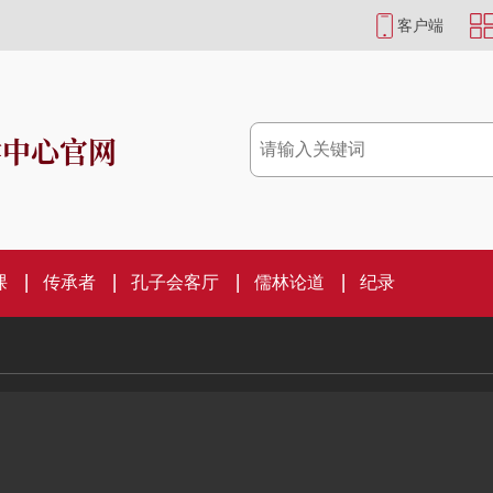
客户端
学中心官网
课
传承者
孔子会客厅
儒林论道
纪录