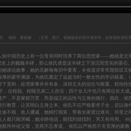
杰
编辑：董丽娜
（文章、图片、视频版权归原作者所有，如有侵权请联
人知中国历史上有一位母亲同时培养了两位思想家——她就是北宋
想史上的巍巍丰碑，那么侯氏便是这丰碑之下深沉而坚实的基石
与她谈论政事，她的见解每每切中要害，令侯道济常常既惊叹又惋
深厚的家学渊源，为侯氏奠定了远超当时一般女性的学识根基。1
对下宽和，处理家事井井有条，深得丈夫的信任与敬重。程珦性
儿子，仅程颢、程颐兄弟二人存活；四个女儿中也只有两位长大成
遗产，不是家财万贯，而是端正的品性与立身的德行。因此，侯
进行教育，让其明白立身之本。侯氏不仅严格要求子女，还以身作
仕途不顺、收入骤减，她精打细算，带着全家渡过难关。邻里之
人都只顾哭喊，她冷静地说，能找到就找到，哭又有何用。 4
她祭拜外祖父母，至死不忘孝道。 侯氏以严格而不失宽厚的家教