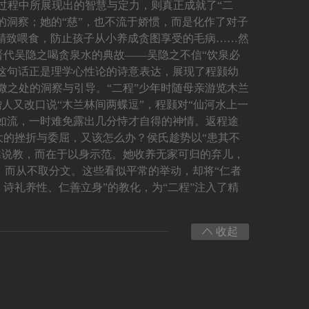
过程中所展现出的智慧与定力，则真正成就了“二
的洞察；她的“慈”，也不流于娇惯，而是化作了对子
人精致喂食，防止孩子从小养成贪图享受的毛病……然
晋代吴隐之喝贪泉水的典故——吴隐之不信“饮泉必
。这句话正是理学心性论的诗意表达，展现了程颢幼
微之处的洞察与引导。“二程”少年时随母亲游览木兰
人又改口说“木兰林间两蝶逗”，程颢对“仙河水上一
答如流，一时难免露出几分恃才自得的神情。返程途
大的挫折与委屈，又该怎么办？侯氏趁势以“患其不
靠说教，而在于以身示范。她收养无家可归的弃儿，
，而从不取分文。这些看似平常的举动，却将“仁者
、诗礼养性、仁善立身”的教化，为“二程”注入了精
收起