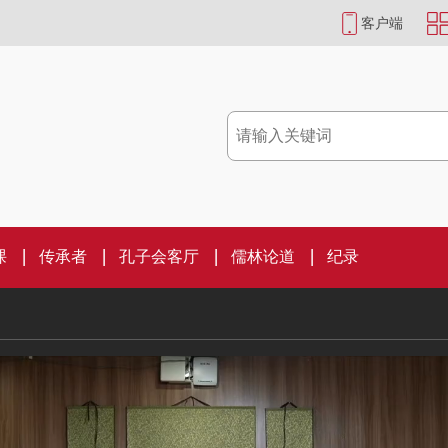
客户端
课
传承者
孔子会客厅
儒林论道
纪录