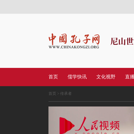
尼山世
首页
儒学快讯
文化视野
直
首页
>
传承者