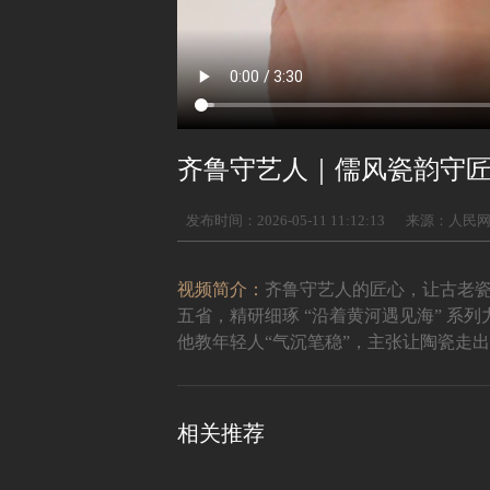
齐鲁守艺人｜儒风瓷韵守
发布时间：2026-05-11 11:12:13
来源：人民
视频简介：
齐鲁守艺人的匠心，让古老
五省，精研细琢 “沿着黄河遇见海” 
他教年轻人“气沉笔稳”，主张让陶瓷走
相关推荐