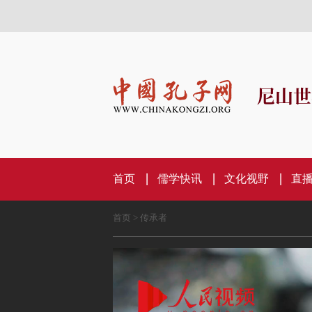
尼山世
首页
儒学快讯
文化视野
直
首页
>
传承者