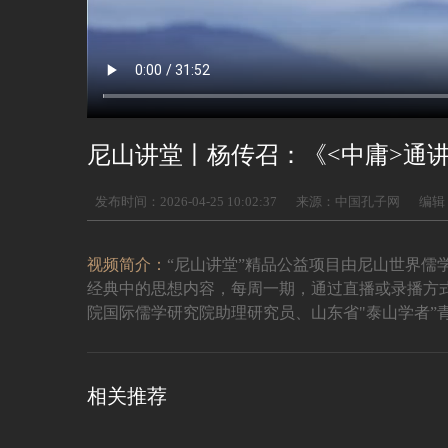
尼山讲堂丨杨传召：《<中庸>通
发布时间：2026-04-25 10:02:37
来源：中国孔子网
编辑
视频简介：
“尼山讲堂”精品公益项目由尼山世界儒
经典中的思想内容，每周一期，通过直播或录播方式
院国际儒学研究院助理研究员、山东省"泰山学者”青
相关推荐