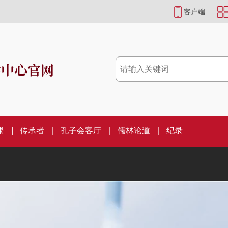
客户端
学中心官网
课
传承者
孔子会客厅
儒林论道
纪录