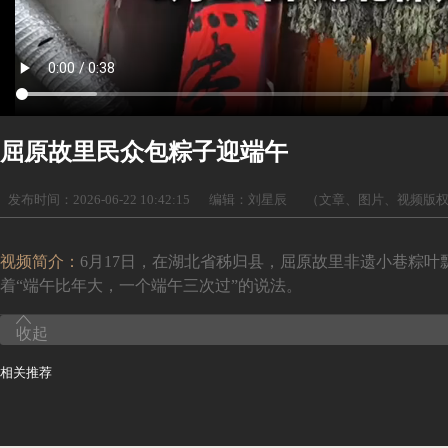
屈原故里民众包粽子迎端午
发布时间：2026-06-22 10:42:15
编辑：刘星辰
（文章、图片、视频版
视频简介：
6月17日，在湖北省秭归县，屈原故里非遗小巷粽
着“端午比年大，一个端午三次过”的说法。
收起
相关推荐