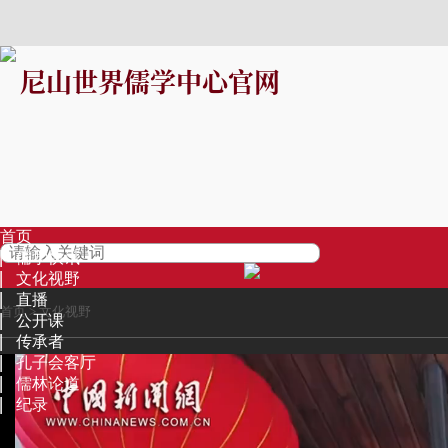
尼山世界儒学中心官网
首页
儒学快讯
文化视野
直播
首页
>
文化视野
公开课
传承者
孔子会客厅
儒林论道
纪录