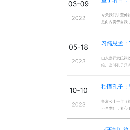
董子名言：
03-09
今天我们讲董仲
2022
是向内责于自我，
习儒思孟：说
05-18
山东嘉祥武氏祠
2023
绘。当时孔子只有
秒懂孔子：
10-10
鲁哀公十一年（
2023
不再求仕，专心
《王制》篇