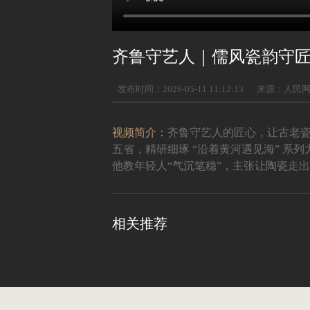
齐鲁守艺人｜儒风瓷韵守
发布时间：2026-05-11 11:12:13
来源：人民
视频简介：
齐鲁守艺人的匠心，让古老
五省，精研细琢 “沿着黄河遇见海” 
他教年轻人“气沉笔稳”，主张让陶瓷走
相关推荐