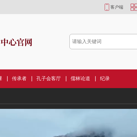
客户端
学中心官网
课
传承者
孔子会客厅
儒林论道
纪录