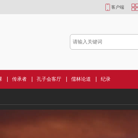
客户端
课
传承者
孔子会客厅
儒林论道
纪录