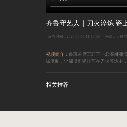
齐鲁守艺人｜刀火淬炼 瓷
发布时间：2026-05-11 11:10:58
来源：人民
视频简介：
鲁班首席工匠王一君深耕淄博
械复制，让淄博刻瓷技艺在刀火淬炼中
相关推荐