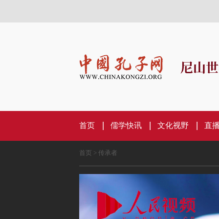
尼山世
首页
儒学快讯
文化视野
直
首页
>
传承者