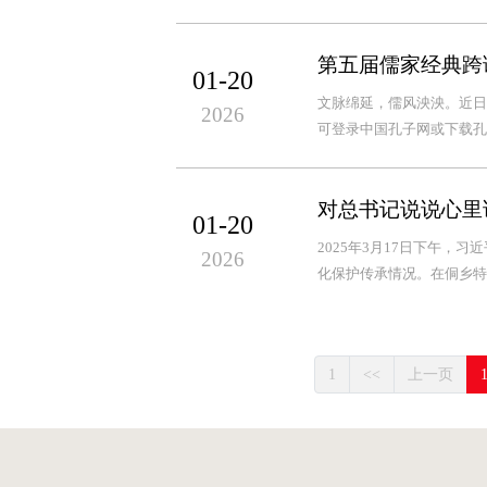
第五届儒家经典跨
01-20
文脉绵延，儒风泱泱。近日
2026
可登录中国孔子网或下载孔子
对总书记说说心里
01-20
2025年3月17日下午
2026
化保护传承情况。在侗乡特
1
<<
上一页