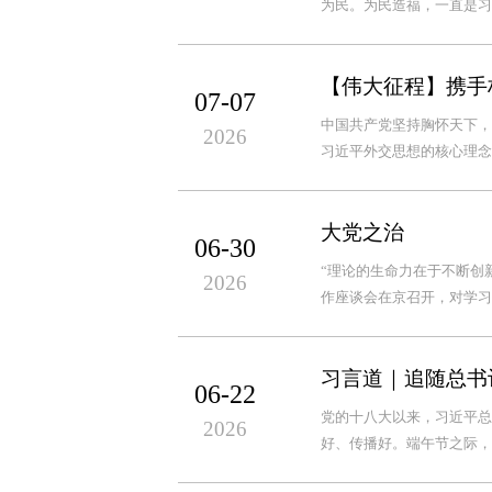
为民。为民造福，一直是习近
【伟大征程】携手
07-07
中国共产党坚持胸怀天下，
2026
习近平外交思想的核心理念
大党之治
06-30
“理论的生命力在于不断创
2026
作座谈会在京召开，对学习
习言道｜追随总书
06-22
党的十八大以来，习近平总
2026
好、传播好。端午节之际，